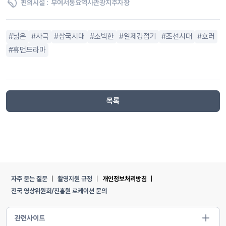
편의시설 :
부여서동요역사관광지주차장
넓은
사극
삼국시대
소박한
일제강점기
조선시대
호러
휴먼드라마
목록
자주 묻는 질문
촬영지원 규정
개인정보처리방침
전국 영상위원회/진흥원 로케이션 문의