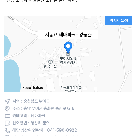
만큼 소박하고 평범한 모습을 담기 좋다.
위치재설정
서동요 테마파크- 왕궁촌
30m
지역 :
충청남도 부여군
주소 :
충남 부여군 충화면 충신로 616
카테고리 :
테마파크
섭외방법 :
영상위 문의
해당 영상위 연락처 :
041-590-0922