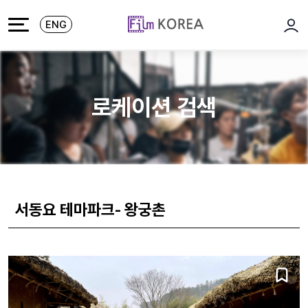
본문 바로가기
주메뉴 바로가기
ENG
로그
로케이션 검색
서동요 테마파크- 왕궁촌