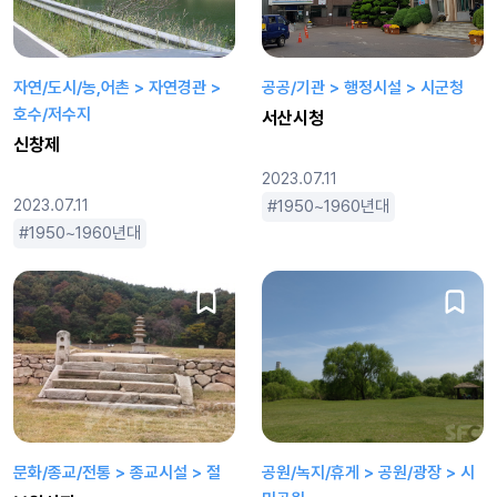
자연/도시/농,어촌 > 자연경관 >
공공/기관 > 행정시설 > 시군청
호수/저수지
서산시청
신창제
2023.07.11
2023.07.11
1950~1960년대
1970~80
1950~1960년대
1970~80년대
1990년대
2000년대
문화/종교/전통 > 종교시설 > 절
공원/녹지/휴게 > 공원/광장 > 시