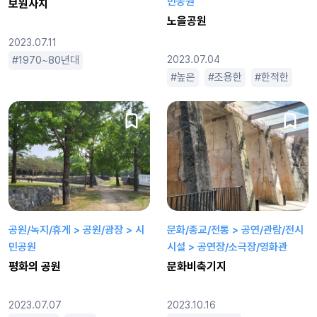
민공원
보원사지
노을공원
2023.07.11
1970~80년대
1990년대
2000년대
2023.07.04
사극
삼국시대
높은
조용한
한적한
공원/녹지/휴게 > 공원/광장 > 시
문화/종교/전통 > 공연/관람/전시
민공원
시설 > 공연장/소극장/영화관
평화의 공원
문화비축기지
2023.07.07
2023.10.16