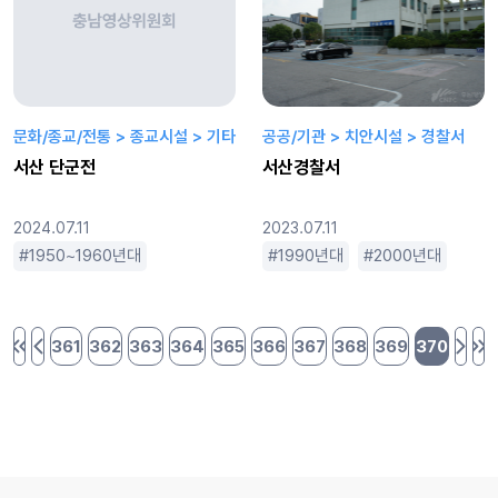
문화/종교/전통 > 종교시설 > 기타
공공/기관 > 치안시설 > 경찰서
서산 단군전
서산경찰서
2024.07.11
2023.07.11
1950~1960년대
1970~80년대
1990년대
1990년대
2000년대
2000년대
20
361
362
363
364
365
366
367
368
369
370
처음 페이지
이전 페이지
다음 
마