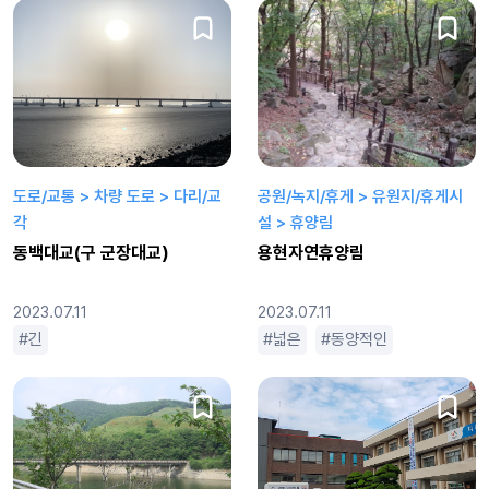
도로/교통 > 차량 도로 > 다리/교
공원/녹지/휴게 > 유원지/휴게시
각
설 > 휴양림
동백대교(구 군장대교)
용현자연휴양림
2023.07.11
2023.07.11
긴
넓은
동양적인
로맨틱