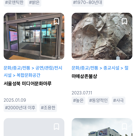
로맨틱한
밝은
아름다운
판타지
1970~80년대
휴먼드라마
개성있는
문화/종교/전통 > 공연/관람/전시
문화/종교/전통 > 종교시설 > 절
시설 > 복합문화공간
마애삼존불상
서울성북 미디어문화마루
2023.07.11
2025.01.09
높은
동양적인
사극
삼
2000년대 이후
조용한
코미디
평범한
휴먼드라마