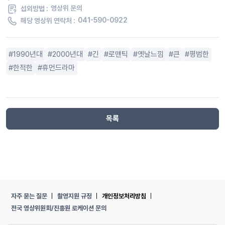
섭외방법 :
영상위 문의
해당 영상위 연락처 :
041-590-0922
1990년대
2000년대
긴
로맨틱
옛날느낌
큰
평범한
한적한
휴먼드라마
목록
자주 묻는 질문
촬영지원 규정
개인정보처리방침
전국 영상위원회/진흥원 로케이션 문의