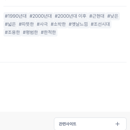
1990년대
2000년대
2000년대 이후
근현대
낮은
넓은
따뜻한
사극
소박한
옛날느낌
조선시대
조용한
평범한
한적한