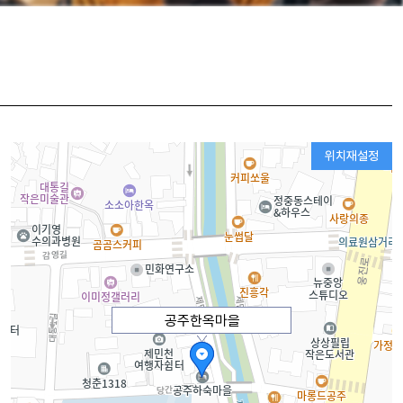
위치재설정
공주한옥마을