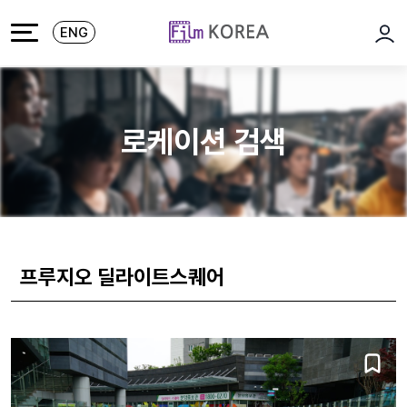
본문 바로가기
주메뉴 바로가기
ENG
로그
로케이션 검색
프루지오 딜라이트스퀘어