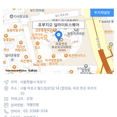
위치재설정
프루지오 딜라이트스퀘어
30m
지역 :
서울특별시 마포구
주소 :
서울 마포구 월드컵로1길 14 (합정동, 마포 한강 푸르지
오)
카테고리 :
상점
섭외방법 :
개별진행
연락처 :
02-3388-334