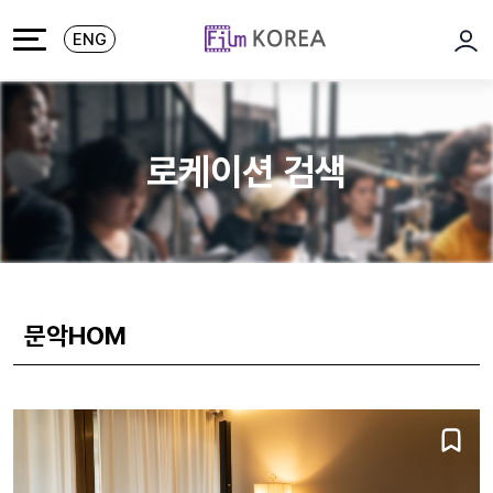
본문 바로가기
주메뉴 바로가기
ENG
로그
로케이션 검색
문악HOM