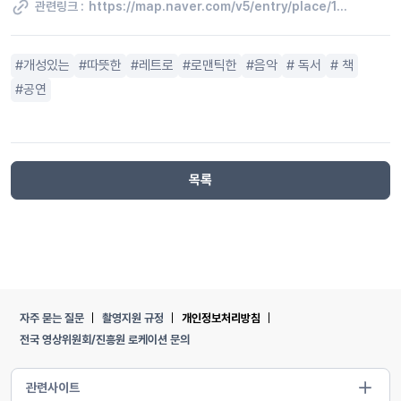
관련링크 :
https://map.naver.com/v5/entry/place/1933483702?lng=126.9188405&lat=37.5544716&placePath=%2Fhome%3Fentry=plt&c=15,0,0,0,dh
개성있는
따뜻한
레트로
로맨틱한
음악
독서
책
공연
목록
자주 묻는 질문
촬영지원 규정
개인정보처리방침
전국 영상위원회/진흥원 로케이션 문의