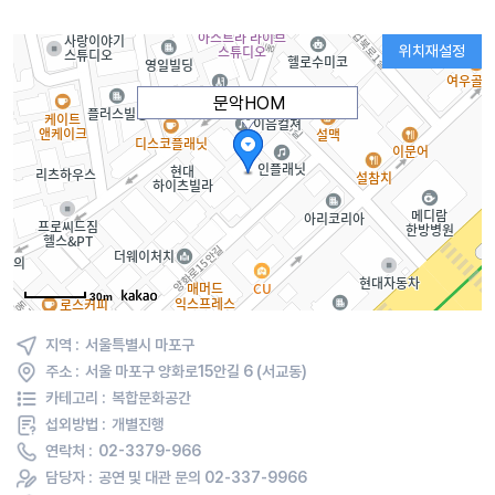
위치재설정
문악HOM
30m
지역 :
서울특별시 마포구
주소 :
서울 마포구 양화로15안길 6 (서교동)
카테고리 :
복합문화공간
섭외방법 :
개별진행
연락처 :
02-3379-966
담당자 :
공연 및 대관 문의 02-337-9966