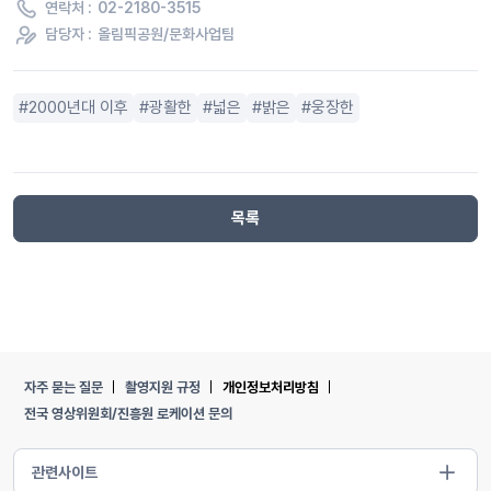
연락처 :
02-2180-3515
담당자 :
올림픽공원/문화사업팀
2000년대 이후
광활한
넓은
밝은
웅장한
목록
자주 묻는 질문
촬영지원 규정
개인정보처리방침
전국 영상위원회/진흥원 로케이션 문의