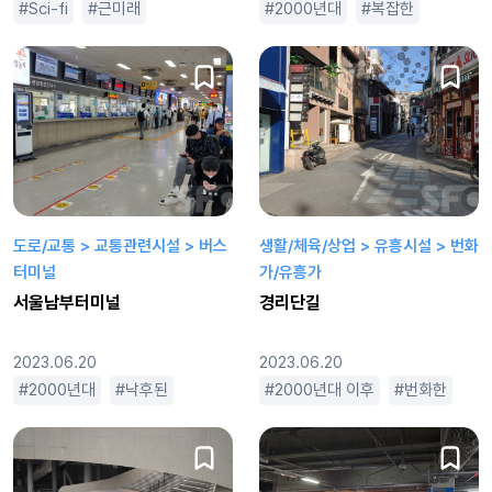
Sci-fi
근미래
도시적인
웅장한
2000년대
복잡한
시끄러
도로/교통 > 교통관련시설 > 버스
생활/체육/상업 > 유흥시설 > 번화
터미널
가/유흥가
서울남부터미널
경리단길
2023.06.20
2023.06.20
2000년대
낙후된
시끄러운
2000년대 이후
좁은
번화한
복