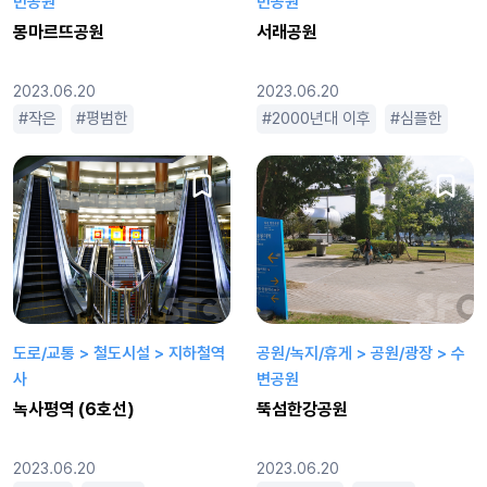
민공원
민공원
몽마르뜨공원
서래공원
2023.06.20
2023.06.20
작은
평범한
2000년대 이후
심플한
평
도로/교통 > 철도시설 > 지하철역
공원/녹지/휴게 > 공원/광장 > 수
사
변공원
녹사평역 (6호선)
뚝섬한강공원
2023.06.20
2023.06.20