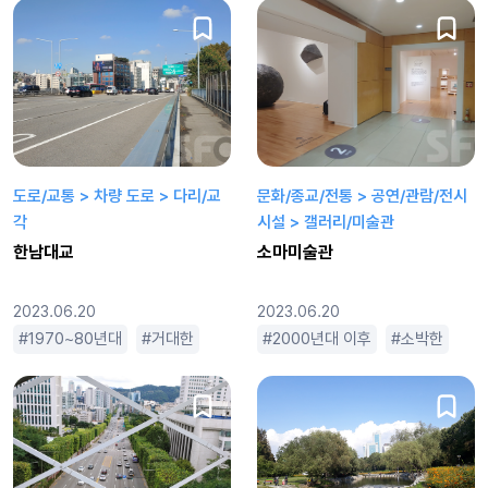
도로/교통 > 차량 도로 > 다리/교
문화/종교/전통 > 공연/관람/전시
각
시설 > 갤러리/미술관
한남대교
소마미술관
2023.06.20
2023.06.20
1970~80년대
거대한
긴
도시적인
2000년대 이후
범죄물
소박한
액션물
작