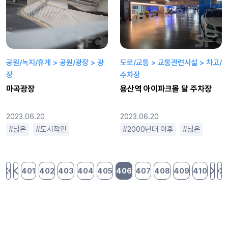
공원/녹지/휴게 > 공원/광장 > 광
도로/교통 > 교통관련시설 > 차고/
장
주차장
마곡광장
용산역 아이파크몰 달 주차장
2023.06.20
2023.06.20
넓은
도시적인
2000년대 이후
넓은
복잡
401
402
403
404
405
406
407
408
409
410
처음 페이지
이전 페이지
다음
마