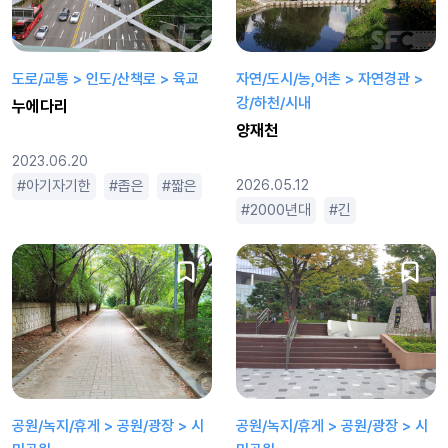
도로/교통 > 인도/산책로 > 육교
자연/도시/농,어촌 > 자연경관 >
강/하천/시내
누에다리
양재천
2023.06.20
아기자기한
좁은
짧은
2026.05.12
2000년대
긴
스릴러
공원/녹지/휴게 > 공원/광장 > 시
공원/녹지/휴게 > 공원/광장 > 시