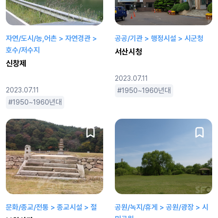
자연/도시/농,어촌 > 자연경관 >
공공/기관 > 행정시설 > 시군청
호수/저수지
서산시청
신창제
2023.07.11
2023.07.11
1950~1960년대
1970~80
1950~1960년대
1970~80년대
1990년대
2000년대
문화/종교/전통 > 종교시설 > 절
공원/녹지/휴게 > 공원/광장 > 시