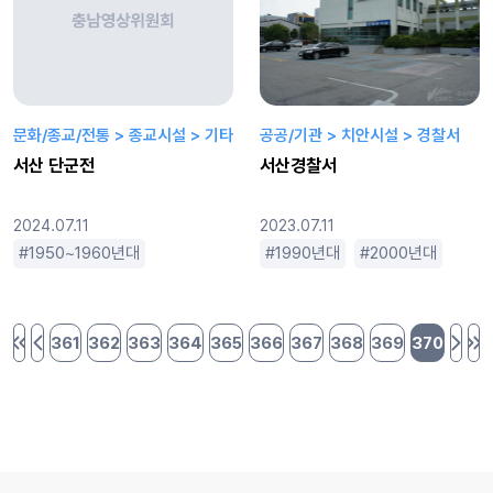
문화/종교/전통 > 종교시설 > 기타
공공/기관 > 치안시설 > 경찰서
서산 단군전
서산경찰서
2024.07.11
2023.07.11
1950~1960년대
1970~80년대
1990년대
1990년대
2000년대
2000년대
20
361
362
363
364
365
366
367
368
369
370
처음 페이지
이전 페이지
다음 
마