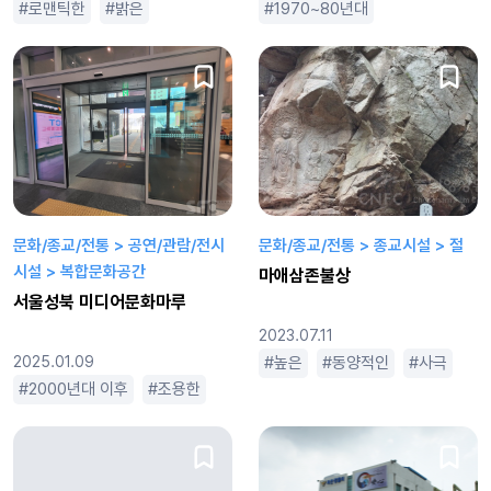
로맨틱한
밝은
아름다운
판타지
1970~80년대
휴먼드라마
개성있는
문화/종교/전통 > 공연/관람/전시
문화/종교/전통 > 종교시설 > 절
시설 > 복합문화공간
마애삼존불상
서울성북 미디어문화마루
2023.07.11
2025.01.09
높은
동양적인
사극
삼
2000년대 이후
조용한
코미디
평범한
휴먼드라마