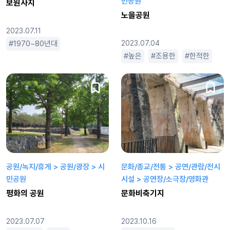
민공원
보원사지
노을공원
2023.07.11
1970~80년대
1990년대
2000년대
2023.07.04
사극
삼국시대
높은
조용한
한적한
공원/녹지/휴게 > 공원/광장 > 시
문화/종교/전통 > 공연/관람/전시
민공원
시설 > 공연장/소극장/영화관
평화의 공원
문화비축기지
2023.07.07
2023.10.16