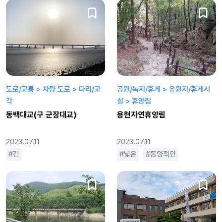
도로/교통 > 차량 도로 > 다리/교
공원/녹지/휴게 > 유원지/휴게시
각
설 > 휴양림
동백대교(구 군장대교)
용현자연휴양림
2023.07.11
2023.07.11
긴
넓은
동양적인
로맨틱