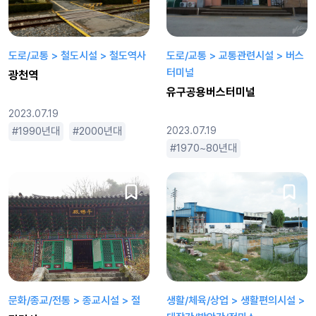
도로/교통 > 철도시설 > 철도역사
도로/교통 > 교통관련시설 > 버스
터미널
광천역
유구공용버스터미널
2023.07.19
1990년대
2000년대
긴
2023.07.19
로맨틱
옛날느낌
큰
평
1970~80년대
1990년대
문화/종교/전통 > 종교시설 > 절
생활/체육/상업 > 생활편의시설 >