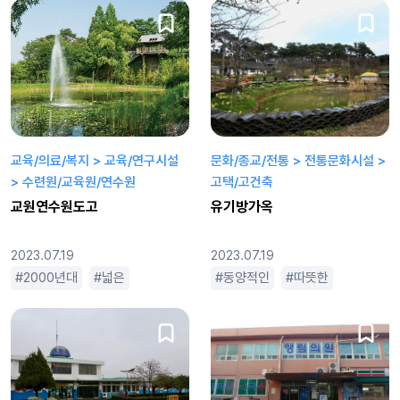
교육/의료/복지 > 교육/연구시설
문화/종교/전통 > 전통문화시설 >
> 수련원/교육원/연수원
고택/고건축
교원연수원도고
유기방가옥
2023.07.19
2023.07.19
2000년대
넓은
로맨틱
로맨틱한
동양적인
밝은
따뜻한
신비한
로맨틱
큰