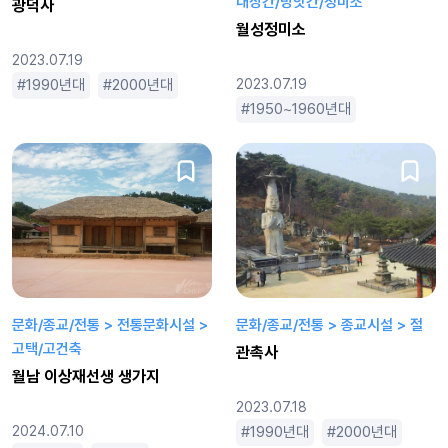
대장간/방앗간/정미소
광덕사
월성정미소
2023.07.19
1990년대
2000년대
소박한
2023.07.19
작은
조용한
평범한
1950~1960년대
1970~80
문화/종교/전통 > 전통문화시설 >
문화/종교/전통 > 종교시설 > 절
고택/고건축
관촉사
월남 이상재선생 생가지
2023.07.18
2024.07.10
1990년대
2000년대
거