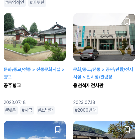
동양적인
따뜻한
목가적인
사극
소박한
옛날느낌
문화/종교/전통 > 전통문화시설 >
문화/종교/전통 > 공연/관람/전시
향교
시설 > 전시장/관람장
공주향교
웅천석재전시관
2023.07.18
2023.07.18
넓은
사극
소박한
옛날느낌
2000년대
조선시대
2000년대 이후
조용한
평범