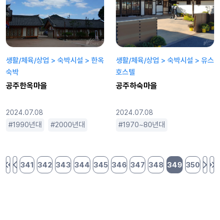
생활/체육/상업 > 숙박시설 > 한옥
생활/체육/상업 > 숙박시설 > 유스
숙박
호스텔
공주한옥마을
공주하숙마을
2024.07.08
2024.07.08
1990년대
2000년대
2000년대 이후
1970~80년대
근현대
1990년대
낮은
341
342
343
344
345
346
347
348
349
350
처음 페이지
이전 페이지
다음
마